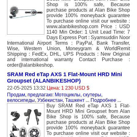
Shop is 100% safe, Because
purchase products at Alan Bike Shop
provide 100% moneyback guarantee
To purchase online visit our website :
www.alanbikeshop.com Price : USD
1140 Min Order: 1 Unit Lead Time: 7
Days Express Port : Syamsuddin Noor
International Airport Terms : PayPal, Bank Transfer,
Wise, Western Union, Moneygram & WorldRemit
Shipping : FedEx, DHL, UPS Products : New Original
and international warranty Contact Purchase :
order@alanbikeshop.
SRAM Red eTap AXS 1 Flat-Mount HRD Mini
Groupset (ALANBIKESHOP)
22-05-2025 13:32
Цена: 1 230 USD $
Продам, предлагаю: Мотоциклы, скутеры,
велосипеды
,
Узбекистан, Ташкент
...
Подробнее
...
Buy SRAM Red eTap AXS 1 Flat-
Mount HRD Mini Groupset from Alan
Bike Shop is 100% safe, Because
purchase products at Alan Bike Shop
provide 100% moneyback guarantee
To purchase online visit our website :