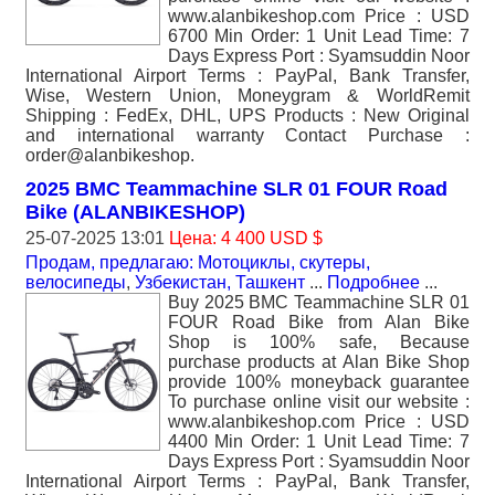
www.alanbikeshop.com Price : USD
6700 Min Order: 1 Unit Lead Time: 7
Days Express Port : Syamsuddin Noor
International Airport Terms : PayPal, Bank Transfer,
Wise, Western Union, Moneygram & WorldRemit
Shipping : FedEx, DHL, UPS Products : New Original
and international warranty Contact Purchase :
order@alanbikeshop.
2025 BMC Teammachine SLR 01 FOUR Road
Bike (ALANBIKESHOP)
25-07-2025 13:01
Цена: 4 400 USD $
Продам, предлагаю: Мотоциклы, скутеры,
велосипеды
,
Узбекистан, Ташкент
...
Подробнее
...
Buy 2025 BMC Teammachine SLR 01
FOUR Road Bike from Alan Bike
Shop is 100% safe, Because
purchase products at Alan Bike Shop
provide 100% moneyback guarantee
To purchase online visit our website :
www.alanbikeshop.com Price : USD
4400 Min Order: 1 Unit Lead Time: 7
Days Express Port : Syamsuddin Noor
International Airport Terms : PayPal, Bank Transfer,