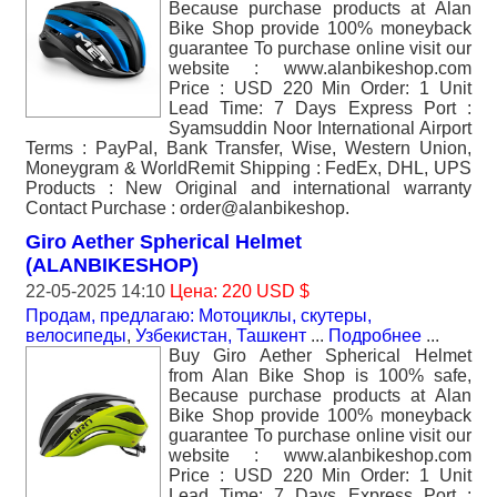
Because purchase products at Alan
Bike Shop provide 100% moneyback
guarantee To purchase online visit our
website : www.alanbikeshop.com
Price : USD 220 Min Order: 1 Unit
Lead Time: 7 Days Express Port :
Syamsuddin Noor International Airport
Terms : PayPal, Bank Transfer, Wise, Western Union,
Moneygram & WorldRemit Shipping : FedEx, DHL, UPS
Products : New Original and international warranty
Contact Purchase : order@alanbikeshop.
Giro Aether Spherical Helmet
(ALANBIKESHOP)
22-05-2025 14:10
Цена: 220 USD $
Продам, предлагаю: Мотоциклы, скутеры,
велосипеды
,
Узбекистан, Ташкент
...
Подробнее
...
Buy Giro Aether Spherical Helmet
from Alan Bike Shop is 100% safe,
Because purchase products at Alan
Bike Shop provide 100% moneyback
guarantee To purchase online visit our
website : www.alanbikeshop.com
Price : USD 220 Min Order: 1 Unit
Lead Time: 7 Days Express Port :