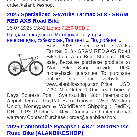
order@alanbikeshop.
2025 Specialized S-Works Tarmac SL8 - SRAM
RED AXS Road Bike
25-07-2025 13:41
Цена: 7 250 USD $
Продам, предлагаю: Мотоциклы, скутеры,
велосипеды
,
Узбекистан, Ташкент
...
Подробнее
...
Buy 2025 Specialized S-Works
Tarmac SL8 - SRAM RED AXS Road
Bike from Alan Bike Shop is 100%
safe, Because purchase products at
Alan Bike Shop provide 100%
moneyback guarantee To purchase
online visit our website :
www.alanbikeshop.com Price : USD
7250 Min Order: 1 Unit Lead Time: 7
Days Express Port : Syamsuddin Noor International
Airport Terms : PayPal, Bank Transfer, Wise, Western
Union, Moneygram & WorldRemit Shipping : FedEx,
DHL, UPS Products : New Original and international
warranty Contact Purchase : order@alanbikeshop.
2025 Cannondale Synapse LAB71 SmartSense
Road Bike (ALANBIKESHOP)