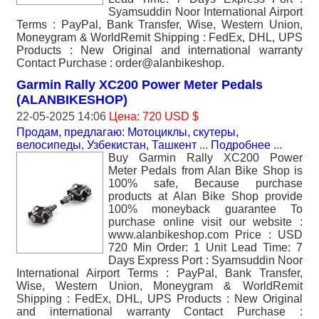
Syamsuddin Noor International Airport
Terms : PayPal, Bank Transfer, Wise, Western Union,
Moneygram & WorldRemit Shipping : FedEx, DHL, UPS
Products : New Original and international warranty
Contact Purchase : order@alanbikeshop.
Garmin Rally XC200 Power Meter Pedals
(ALANBIKESHOP)
22-05-2025 14:06
Цена: 720 USD $
Продам, предлагаю: Мотоциклы, скутеры,
велосипеды
,
Узбекистан, Ташкент
...
Подробнее
...
Buy Garmin Rally XC200 Power
Meter Pedals from Alan Bike Shop is
100% safe, Because purchase
products at Alan Bike Shop provide
100% moneyback guarantee To
purchase online visit our website :
www.alanbikeshop.com Price : USD
720 Min Order: 1 Unit Lead Time: 7
Days Express Port : Syamsuddin Noor
International Airport Terms : PayPal, Bank Transfer,
Wise, Western Union, Moneygram & WorldRemit
Shipping : FedEx, DHL, UPS Products : New Original
and international warranty Contact Purchase :