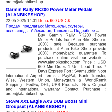
order@alanbikeshop.
Garmin Rally RK200 Power Meter Pedals
(ALANBIKESHOP)
22-05-2025 14:01
Цена: 660 USD $
Продам, предлагаю: Мотоциклы, скутеры,
велосипеды
,
Узбекистан, Ташкент
...
Подробнее
...
Buy Garmin Rally RK200 Power
Meter Pedals from Alan Bike Shop is
100% safe, Because purchase
products at Alan Bike Shop provide
100% moneyback guarantee To
purchase online visit our website :
www.alanbikeshop.com Price : USD
660 Min Order: 1 Unit Lead Time: 7
Days Express Port : Syamsuddin Noor
International Airport Terms : PayPal, Bank Transfer,
Wise, Western Union, Moneygram & WorldRemit
Shipping : FedEx, DHL, UPS Products : New Original
and international warranty Contact Purchase :
order@alanbikeshop.
SRAM XX1 Eagle AXS DUB Boost Mini
Groupset (ALANBIKESHOP)