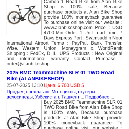
Carbon 1 Road Bike from Alan Bike
Shop is 100% safe, Because
purchase products at Alan Bike Shop
provide 100% moneyback guarantee
To purchase online visit our website :
www.alanbikeshop.com Price : USD
4700 Min Order: 1 Unit Lead Time: 7
Days Express Port : Syamsuddin Noor
International Airport Terms : PayPal, Bank Transfer,
Wise, Western Union, Moneygram & WorldRemit
Shipping : FedEx, DHL, UPS Products : New Original
and international warranty Contact Purchase :
order@alanbikeshop.
2025 BMC Teammachine SLR 01 TWO Road
Bike (ALANBIKESHOP)
25-07-2025 13:10
Цена: 6 700 USD $
Продам, предлагаю: Мотоциклы, скутеры,
велосипеды
,
Узбекистан, Ташкент
...
Подробнее
...
Buy 2025 BMC Teammachine SLR 01
TWO Road Bike from Alan Bike Shop
is 100% safe, Because purchase
products at Alan Bike Shop provide
100% moneyback guarantee To
purchase online visit our website :