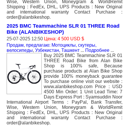
Wise, Western Union, Moneygram & WorldRemit
Shipping : FedEx, DHL, UPS Products : New Original
and international warranty Contact Purchase :
order@alanbikeshop.
2025 BMC Teammachine SLR 01 THREE Road
Bike (ALANBIKESHOP)
25-07-2025 12:50
Цена: 4 500 USD $
Продам, предлагаю: Мотоциклы, скутеры,
велосипеды
,
Узбекистан, Ташкент
...
Подробнее
...
Buy 2025 BMC Teammachine SLR 01
THREE Road Bike from Alan Bike
Shop is 100% safe, Because
purchase products at Alan Bike Shop
provide 100% moneyback guarantee
To purchase online visit our website :
www.alanbikeshop.com Price : USD
4500 Min Order: 1 Unit Lead Time: 7
Days Express Port : Syamsuddin Noor
International Airport Terms : PayPal, Bank Transfer,
Wise, Western Union, Moneygram & WorldRemit
Shipping : FedEx, DHL, UPS Products : New Original
and international warranty Contact Purchase :
order@alanbikeshop.