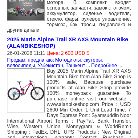
мотора. В комплект входят
основные запчасти: замок с ключом,
аккумулятор, сиденье водителя,
стекло, фары, рулевое управление,
тормоза, бак, тросы, гидравлика и
другие детали.
2025 Marin Alpine Trail XR AXS Mountain Bike
(ALANBIKESHOP)
26-01-2026 11:11
Цена: 2 600 USD $
Продам, предлагаю: Мотоциклы, скутеры,
велосипеды
,
Узбекистан, Ташкент
...
Подробнее
...
Buy 2025 Marin Alpine Trail XR AXS
Mountain Bike from Alan Bike Shop is
100% safe, Because purchase
products at Alan Bike Shop provide
100% moneyback guarantee To
purchase online visit our website :
www.alanbikeshop.com Price : USD
2600 Min Order: 1 Unit Lead Time: 7
Days Express Port : Syamsuddin Noor
International Airport Terms : PayPal, Bank Transfer,
Wise, Western Union, Moneygram & WorldRemit
Shipping : FedEx, DHL, UPS Products : New Original
and international warranty Contact Purchase :