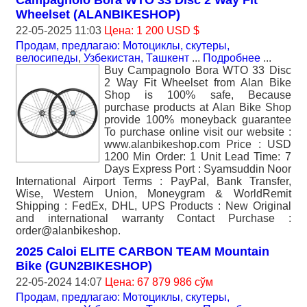
Campagnolo Bora WTO 33 Disc 2 Way Fit
Wheelset (ALANBIKESHOP)
22-05-2025 11:03
Цена: 1 200 USD $
Продам, предлагаю: Мотоциклы, скутеры,
велосипеды
,
Узбекистан, Ташкент
...
Подробнее
...
Buy Campagnolo Bora WTO 33 Disc
2 Way Fit Wheelset from Alan Bike
Shop is 100% safe, Because
purchase products at Alan Bike Shop
provide 100% moneyback guarantee
To purchase online visit our website :
www.alanbikeshop.com Price : USD
1200 Min Order: 1 Unit Lead Time: 7
Days Express Port : Syamsuddin Noor
International Airport Terms : PayPal, Bank Transfer,
Wise, Western Union, Moneygram & WorldRemit
Shipping : FedEx, DHL, UPS Products : New Original
and international warranty Contact Purchase :
order@alanbikeshop.
2025 Caloi ELITE CARBON TEAM Mountain
Bike (GUN2BIKESHOP)
22-05-2024 14:07
Цена: 67 879 986 сўм
Продам, предлагаю: Мотоциклы, скутеры,