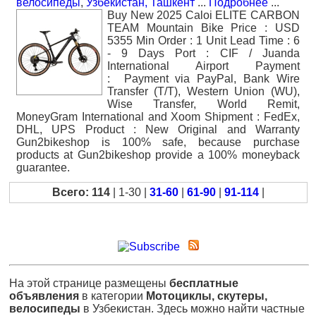
велосипеды
,
Узбекистан, Ташкент
...
Подробнее
...
Buy New 2025 Caloi ELITE CARBON
TEAM Mountain Bike Price : USD
5355 Min Order : 1 Unit Lead Time : 6
- 9 Days Port : CIF / Juanda
International Airport Payment
: Payment via PayPal, Bank Wire
Transfer (T/T), Western Union (WU),
Wise Transfer, World Remit,
MoneyGram International and Xoom Shipment : FedEx,
DHL, UPS Product : New Original and Warranty
Gun2bikeshop is 100% safe, because purchase
products at Gun2bikeshop provide a 100% moneyback
guarantee.
Всего: 114
| 1-30 |
31-60
|
61-90
|
91-114
|
На этой странице размещены
бесплатные
объявления
в категории
Мотоциклы, скутеры,
велосипеды
в Узбекистан. Здесь можно найти частные