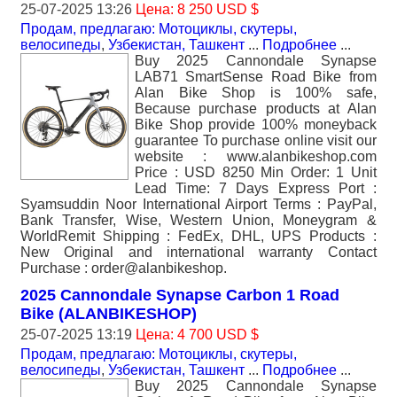
25-07-2025 13:26
Цена: 8 250 USD $
Продам, предлагаю: Мотоциклы, скутеры,
велосипеды
,
Узбекистан, Ташкент
...
Подробнее
...
Buy 2025 Cannondale Synapse
LAB71 SmartSense Road Bike from
Alan Bike Shop is 100% safe,
Because purchase products at Alan
Bike Shop provide 100% moneyback
guarantee To purchase online visit our
website : www.alanbikeshop.com
Price : USD 8250 Min Order: 1 Unit
Lead Time: 7 Days Express Port :
Syamsuddin Noor International Airport Terms : PayPal,
Bank Transfer, Wise, Western Union, Moneygram &
WorldRemit Shipping : FedEx, DHL, UPS Products :
New Original and international warranty Contact
Purchase : order@alanbikeshop.
2025 Cannondale Synapse Carbon 1 Road
Bike (ALANBIKESHOP)
25-07-2025 13:19
Цена: 4 700 USD $
Продам, предлагаю: Мотоциклы, скутеры,
велосипеды
,
Узбекистан, Ташкент
...
Подробнее
...
Buy 2025 Cannondale Synapse