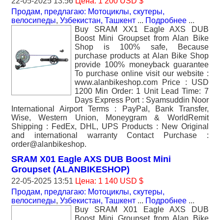
22-05-2025 13:56
Цена: 1 200 USD $
Продам, предлагаю: Мотоциклы, скутеры,
велосипеды
,
Узбекистан, Ташкент
...
Подробнее
...
Buy SRAM XX1 Eagle AXS DUB
Boost Mini Groupset from Alan Bike
Shop is 100% safe, Because
purchase products at Alan Bike Shop
provide 100% moneyback guarantee
To purchase online visit our website :
www.alanbikeshop.com Price : USD
1200 Min Order: 1 Unit Lead Time: 7
Days Express Port : Syamsuddin Noor
International Airport Terms : PayPal, Bank Transfer,
Wise, Western Union, Moneygram & WorldRemit
Shipping : FedEx, DHL, UPS Products : New Original
and international warranty Contact Purchase :
order@alanbikeshop.
SRAM X01 Eagle AXS DUB Boost Mini
Groupset (ALANBIKESHOP)
22-05-2025 13:51
Цена: 1 140 USD $
Продам, предлагаю: Мотоциклы, скутеры,
велосипеды
,
Узбекистан, Ташкент
...
Подробнее
...
Buy SRAM X01 Eagle AXS DUB
Boost Mini Groupset from Alan Bike