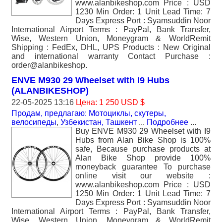
www.alanbikeshop.com Price : USD
1230 Min Order: 1 Unit Lead Time: 7
Days Express Port : Syamsuddin Noor
International Airport Terms : PayPal, Bank Transfer,
Wise, Western Union, Moneygram & WorldRemit
Shipping : FedEx, DHL, UPS Products : New Original
and international warranty Contact Purchase :
order@alanbikeshop.
ENVE M930 29 Wheelset with I9 Hubs
(ALANBIKESHOP)
22-05-2025 13:16
Цена: 1 250 USD $
Продам, предлагаю: Мотоциклы, скутеры,
велосипеды
,
Узбекистан, Ташкент
...
Подробнее
...
Buy ENVE M930 29 Wheelset with I9
Hubs from Alan Bike Shop is 100%
safe, Because purchase products at
Alan Bike Shop provide 100%
moneyback guarantee To purchase
online visit our website :
www.alanbikeshop.com Price : USD
1250 Min Order: 1 Unit Lead Time: 7
Days Express Port : Syamsuddin Noor
International Airport Terms : PayPal, Bank Transfer,
Wise, Western Union, Moneygram & WorldRemit