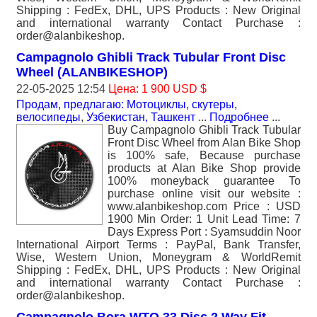
Shipping : FedEx, DHL, UPS Products : New Original
and international warranty Contact Purchase :
order@alanbikeshop.
Campagnolo Ghibli Track Tubular Front Disc
Wheel (ALANBIKESHOP)
22-05-2025 12:54
Цена: 1 900 USD $
Продам, предлагаю: Мотоциклы, скутеры,
велосипеды
,
Узбекистан, Ташкент
...
Подробнее
...
Buy Campagnolo Ghibli Track Tubular
Front Disc Wheel from Alan Bike Shop
is 100% safe, Because purchase
products at Alan Bike Shop provide
100% moneyback guarantee To
purchase online visit our website :
www.alanbikeshop.com Price : USD
1900 Min Order: 1 Unit Lead Time: 7
Days Express Port : Syamsuddin Noor
International Airport Terms : PayPal, Bank Transfer,
Wise, Western Union, Moneygram & WorldRemit
Shipping : FedEx, DHL, UPS Products : New Original
and international warranty Contact Purchase :
order@alanbikeshop.